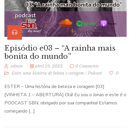
Episódio e03 – “A rainha mais
bonita do mundo”
admin
abril 19, 2022
0 Comments
Ester, uma história de beleza e coragem
/
Podcast
0
ESTER – Uma história de beleza e coragem [03]
[VINHETA 1 – ABERTURA] Olá! Eu sou o Jonas e este é o
PODCAST SBN, obrigado por sua companhia! Estamos
começando […]