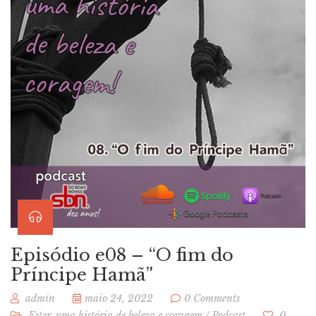
Episódio e08 – “O fim do
Príncipe Hamã”
admin
maio 24, 2022
0 Comments
Ester, uma história de beleza e coragem
/
Podcast
0