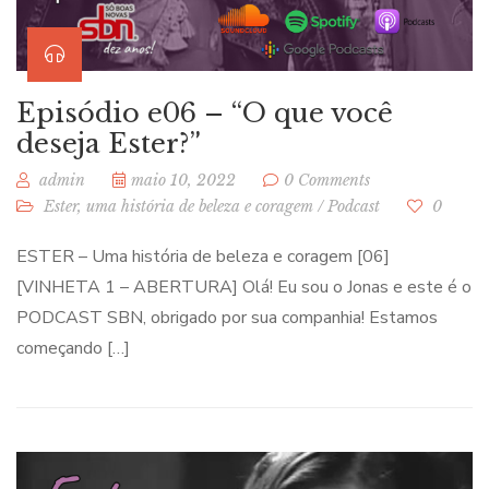
Episódio e06 – “O que você
deseja Ester?”
admin
maio 10, 2022
0 Comments
Ester, uma história de beleza e coragem
/
Podcast
0
ESTER – Uma história de beleza e coragem [06]
[VINHETA 1 – ABERTURA] Olá! Eu sou o Jonas e este é o
PODCAST SBN, obrigado por sua companhia! Estamos
começando […]