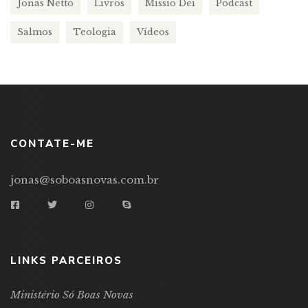
Jonas Netto
Livros
Missio Dei
Podcast
Salmos
Teologia
Vídeos
CONTATE-ME
jonas@soboasnovas.com.br
LINKS PARCEIROS
Ministério Só Boas Novas