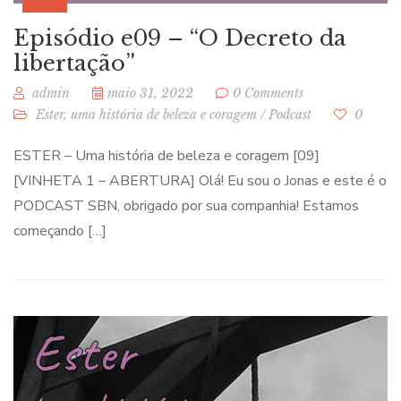
Episódio e09 – “O Decreto da
libertação”
admin
maio 31, 2022
0 Comments
Ester, uma história de beleza e coragem
/
Podcast
0
ESTER – Uma história de beleza e coragem [09]
[VINHETA 1 – ABERTURA] Olá! Eu sou o Jonas e este é o
PODCAST SBN, obrigado por sua companhia! Estamos
começando […]