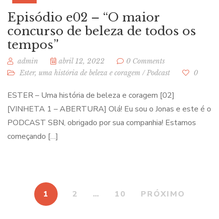
Episódio e02 – “O maior
concurso de beleza de todos os
tempos”
admin
abril 12, 2022
0 Comments
Ester, uma história de beleza e coragem
/
Podcast
0
ESTER – Uma história de beleza e coragem [02]
[VINHETA 1 – ABERTURA] Olá! Eu sou o Jonas e este é o
PODCAST SBN, obrigado por sua companhia! Estamos
começando […]
1
2
…
10
PRÓXIMO