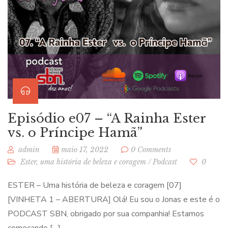
Episódio e07 – “A Rainha Ester
vs. o Príncipe Hamã”
admin
maio 17, 2022
0 Comments
Ester, uma história de beleza e coragem
/
Podcast
0
ESTER – Uma história de beleza e coragem [07]
[VINHETA 1 – ABERTURA] Olá! Eu sou o Jonas e este é o
PODCAST SBN, obrigado por sua companhia! Estamos