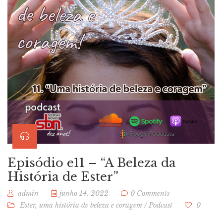
Episódio e11 – “A Beleza da
História de Ester”
admin
junho 14, 2022
0 Comments
Ester, uma história de beleza e coragem
/
Podcast
0