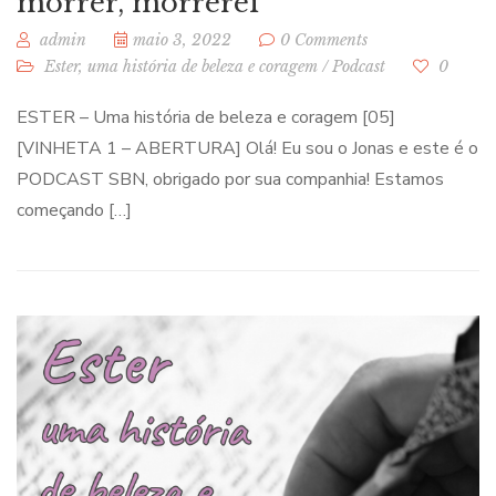
morrer, morrerei”
admin
maio 3, 2022
0 Comments
Ester, uma história de beleza e coragem
/
Podcast
0
ESTER – Uma história de beleza e coragem [05]
[VINHETA 1 – ABERTURA] Olá! Eu sou o Jonas e este é o
PODCAST SBN, obrigado por sua companhia! Estamos
começando […]