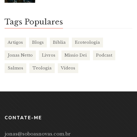
Tags Populares
Artigos
Blogs
Bíblia
Ecoteologia
Jonas Netto
Livros
Missio Dei
Podcast
Salmos
Teologia
Vídeos
CONTATE-ME
jonas@soboasnovas.com.br