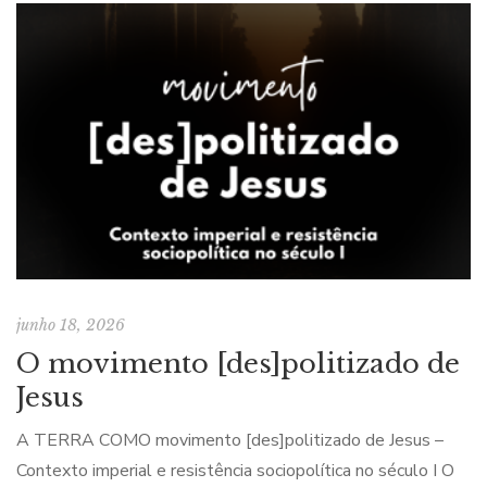
junho 18, 2026
O movimento [des]politizado de
Jesus
A TERRA COMO movimento [des]politizado de Jesus –
Contexto imperial e resistência sociopolítica no século I O