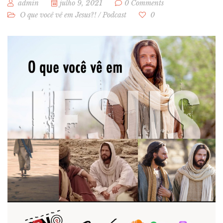
admin
julho 9, 2021
0 Comments
O que você vê em Jesus?!
/
Podcast
0