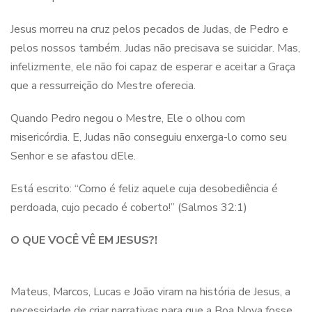
Jesus morreu na cruz pelos pecados de Judas, de Pedro e
pelos nossos também. Judas não precisava se suicidar. Mas,
infelizmente, ele não foi capaz de esperar e aceitar a Graça
que a ressurreição do Mestre oferecia.
Quando Pedro negou o Mestre, Ele o olhou com
misericórdia. E, Judas não conseguiu enxerga-lo como seu
Senhor e se afastou dEle.
Está escrito: “Como é feliz aquele cuja desobediência é
perdoada, cujo pecado é coberto!” (Salmos 32:1)
O QUE VOCÊ VÊ EM JESUS?!
Mateus, Marcos, Lucas e João viram na história de Jesus, a
necessidade de criar narrativas para que a Boa Nova fosse