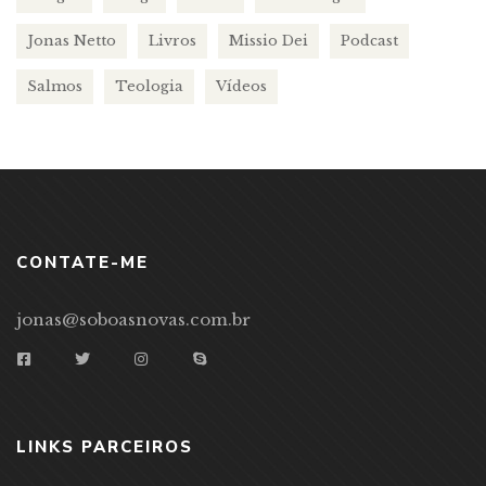
Jonas Netto
Livros
Missio Dei
Podcast
Salmos
Teologia
Vídeos
CONTATE-ME
jonas@soboasnovas.com.br
LINKS PARCEIROS