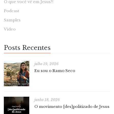
O que você vê em Jesus?!
Podcast
Samples
Video
Posts Recentes
julho 19, 2026
Eu sou o Ramo Seco
junho 18, 2026
O movimento [des]politizado de Jesus