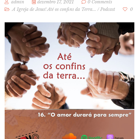
admin
dezembro 17, 2021
0 Comments
A Igreja de Jesus! Até os confins da Terra...
/
Podcast
0