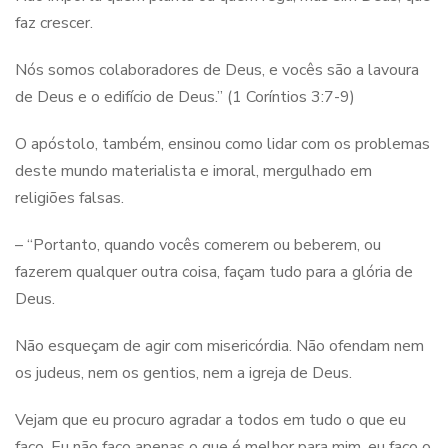
faz crescer.
Nós somos colaboradores de Deus, e vocês são a lavoura
de Deus e o edifício de Deus.” (1 Coríntios 3:7-9)
O apóstolo, também, ensinou como lidar com os problemas
deste mundo materialista e imoral, mergulhado em
religiões falsas.
– “Portanto, quando vocês comerem ou beberem, ou
fazerem qualquer outra coisa, façam tudo para a glória de
Deus.
Não esqueçam de agir com misericórdia. Não ofendam nem
os judeus, nem os gentios, nem a igreja de Deus.
Vejam que eu procuro agradar a todos em tudo o que eu
faço. Eu não faço apenas o que é melhor para mim, eu faço o