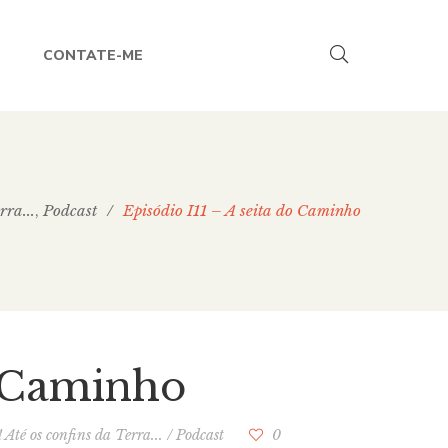
CONTATE-ME
rra...
Podcast
/
Episódio I11 – A seita do Caminho
,
o Caminho
! Até os confins da Terra...
/
Podcast
0