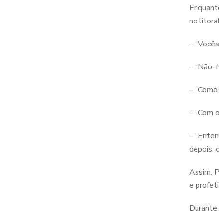
Enquanto
no litora
– “Vocês
– “Não. 
– “Como 
– “Com o
– “Enten
depois, 
Assim, P
e profet
Durante 