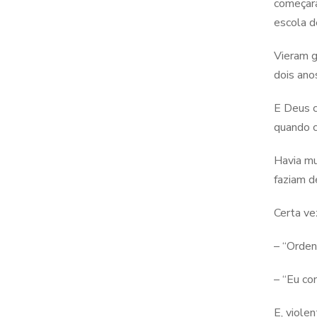
começara
escola d
Vieram g
dois ano
E Deus c
quando c
Havia mu
faziam d
Certa ve
– “Orden
– “Eu co
E, viole