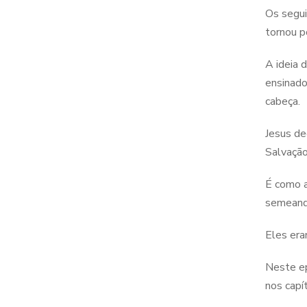
Os segui
tornou p
A ideia 
ensinado
cabeça.
Jesus de
Salvação
É como a
semeando
Eles era
Neste ep
nos capí