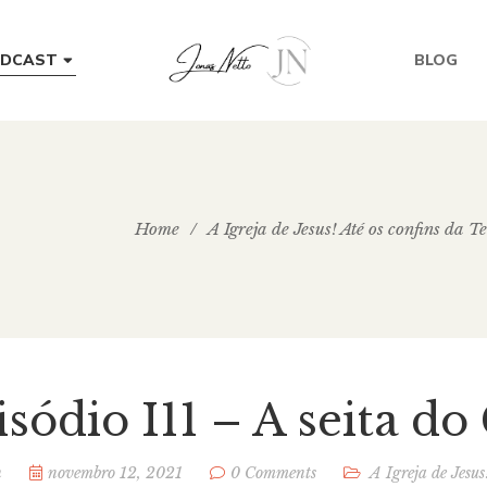
BLOG
DCAST
Home
/
A Igreja de Jesus! Até os confins da Te
isódio I11 – A seita d
n
novembro 12, 2021
0 Comments
A Igreja de Jesus