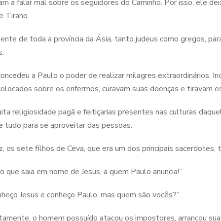
m a falar mal sobre os seguidores do Caminho. Por isso, ele dei
e Tirano.
ente de toda a província da Ásia, tanto judeus como gregos, para
s.
oncedeu a Paulo o poder de realizar milagres extraordinários. Inc
olocados sobre os enfermos, curavam suas doenças e tiravam es
ita religiosidade pagã e feitiçarias presentes nas culturas daq
e tudo para se aproveitar das pessoas.
z, os sete filhos de Ceva, que era um dos principais sacerdotes, 
o que saia em nome de Jesus, a quem Paulo anuncia!”
nheço Jesus e conheço Paulo, mas quem são vocês?”
ntamente, o homem possuído atacou os impostores, arrancou suas 