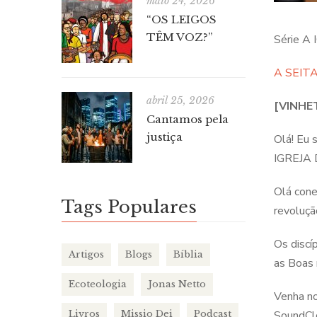
maio 24, 2026
“OS LEIGOS
TÊM VOZ?”
Série A
A SEIT
abril 25, 2026
[VINHE
Cantamos pela
justiça
Olá! Eu 
IGREJA 
Olá cone
Tags Populares
revoluçã
Os discí
Artigos
Blogs
Bíblia
as Boas 
Ecoteologia
Jonas Netto
Venha no
Livros
Missio Dei
Podcast
SoundClo