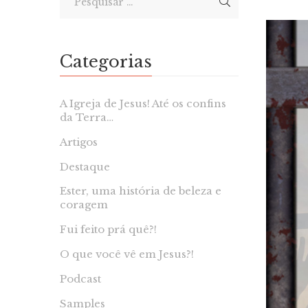
Categorias
A Igreja de Jesus! Até os confins
da Terra…
Artigos
Destaque
Ester, uma história de beleza e
coragem
Fui feito prá quê?!
O que você vê em Jesus?!
Podcast
Samples