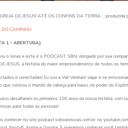
 IGREJA DE JESUS! ATÉ OS CONFINS DA TERRA…, produzida pe
A DO CAMINHO
TA 1 – ABERTURA]
sou o Jonas e este é o PODCAST SBN, obrigado por sua companh
DE JESUS, a história do maior empreendimento de todos os te
ctados e conectadas! Eu sou a Val! Venham viajar e se emocionar
o que colocou o mundo de cabeça para baixo, no poder do Espír
pulos desafiaram os primeiros 100 anos da nossa história, com lu
novas para todas as pessoas!
s conhecer no site podcast.soboasnovas.com.br, no youtube.com
ud, Spotyfi, Apple e Google. E queremos conhecer você també