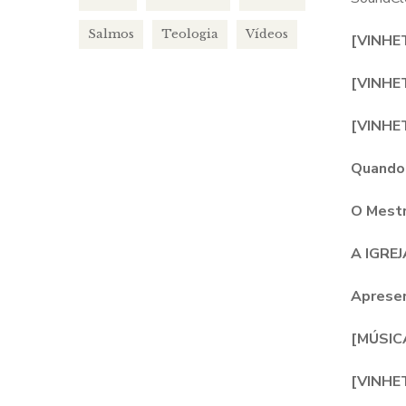
Salmos
Teologia
Vídeos
[VINHETA
[VINHE
[VINHET
Quando 
O Mestr
A IGREJ
Apresen
[MÚSIC
[VINHETA