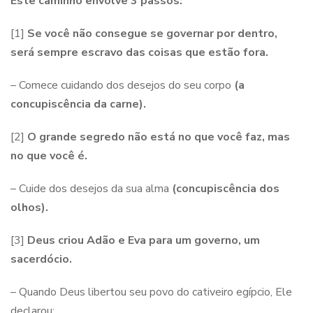
Este caminho envolve 3 passos:
[1]
Se você não consegue se governar por dentro,
será sempre escravo das coisas que estão fora.
– Comece cuidando dos desejos do seu corpo
(a
concupiscência da carne).
[2]
O grande segredo não está no que você faz, mas
no que você é.
– Cuide dos desejos da sua alma
(
concupiscência dos
olhos
)
.
[3]
Deus criou Adão e Eva para um governo, um
sacerdócio.
– Quando Deus libertou seu povo do cativeiro egípcio, Ele
declarou: