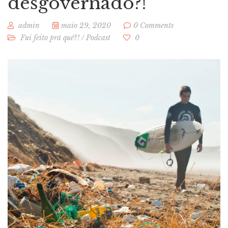
desgovernado?!
admin
maio 29, 2020
0 Comments
Fui feito prá quê?!
/
Podcast
0