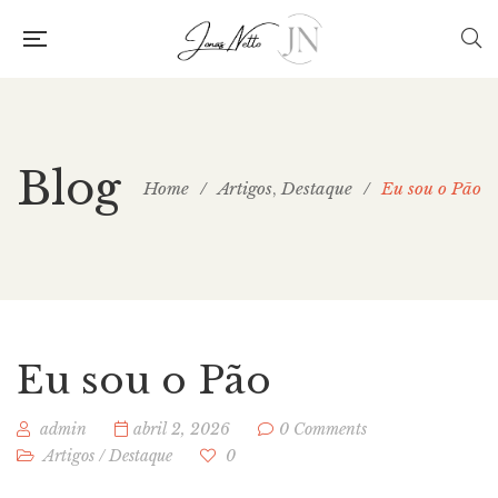
Blog
Home
/
Artigos
Destaque
/
Eu sou o Pão
,
Eu sou o Pão
admin
abril 2, 2026
0 Comments
Artigos
/
Destaque
0