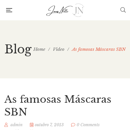
Blog
Home
/
Video
/
As famosas Máscaras SBN
As famosas Máscaras
SBN
admin
outubro 7, 2013
0 Comments